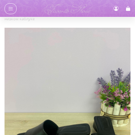
Главная
/
Каталог
/
Босоножки
/ Босоножки черного цвета на
низком каблуке