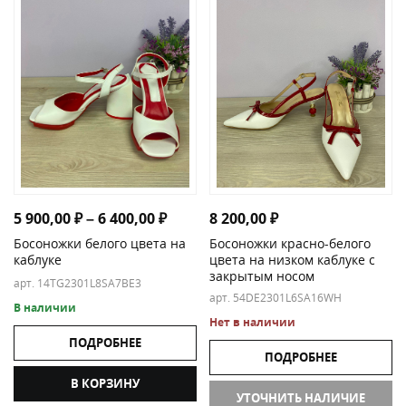
Диапазон цен: 5 900,00 ₽ – 6 400,
5 900,00
₽
–
6 400,00
₽
8 200,00
₽
Босоножки белого цвета на
Босоножки красно-белого
каблуке
цвета на низком каблуке с
закрытым носом
арт. 14TG2301L8SA7BE3
арт. 54DE2301L6SA16WH
В наличии
Нет в наличии
ПОДРОБНЕЕ
ПОДРОБНЕЕ
В КОРЗИНУ
УТОЧНИТЬ НАЛИЧИЕ