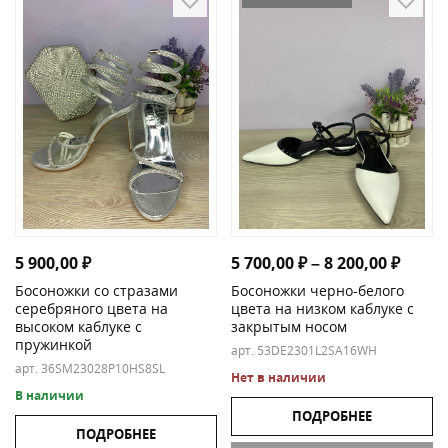
Диапаз
5 900,00
₽
5 700,00
₽
–
8 200,00
₽
Босоножки со стразами
Босоножки черно-белого
серебряного цвета на
цвета на низком каблуке с
высоком каблуке с
закрытым носом
пружинкой
арт. 53DE2301L2SA16WH
арт. 36SM23028P10HS8SL
Нет в наличии
В наличии
ПОДРОБНЕЕ
ПОДРОБНЕЕ