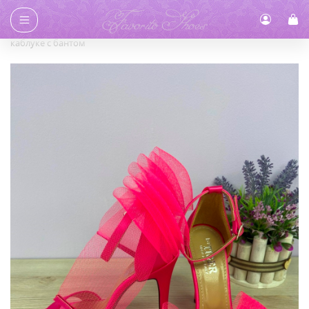
Главная
/
Каталог
/
Босоножки
/ Босоножки розового цвета на
каблуке с бантом