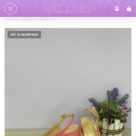
Главная
/
Каталог
/
Босоножки
/ Босоножки розового цвета на
низком, широком каблуке
НЕТ В НАЛИЧИИ