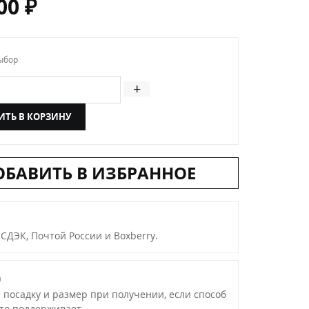
,00
₽
ыбор
ичество товара Женская сумка клатч белая праздничная
+
ИТЬ В КОРЗИНУ
ОБАВИТЬ В ИЗБРАННОЕ
 СДЭК, Почтой России и Boxberry.
а
 посадку и размер при получении, если способ
это поддерживает.