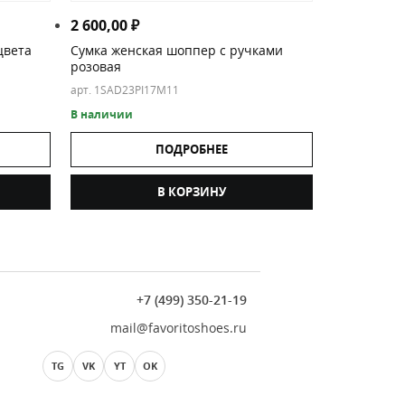
2 600,00
₽
цвета
Сумка женская шоппер с ручками
розовая
арт. 1SAD23PI17M11
В наличии
ПОДРОБНЕЕ
В КОРЗИНУ
+7 (499) 350-21-19
mail@favoritoshoes.ru
TG
VK
YT
OK