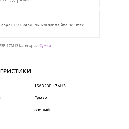
озврат по правилам магазина без лишней
.
23PI17M13
Категория:
Сумки
ТЕРИСТИКИ
1SAD23PI17M13
я
Сумки
озовый