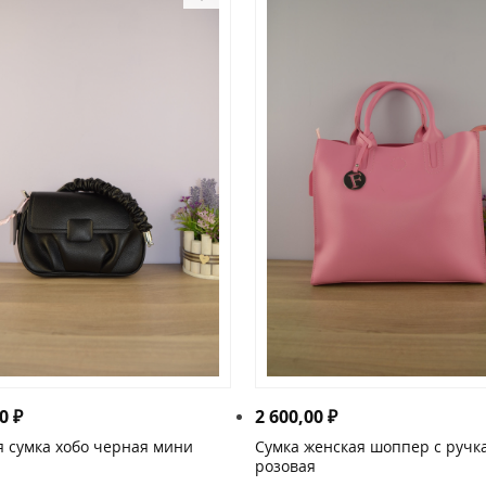
00
₽
2 600,00
₽
 сумка хобо черная мини
Сумка женская шоппер с ручк
розовая