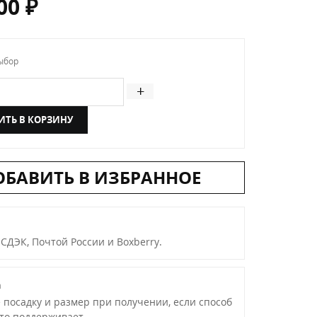
,00
₽
ыбор
ичество товара Женская сумка багет розовая
+
ИТЬ В КОРЗИНУ
ОБАВИТЬ В ИЗБРАННОЕ
 СДЭК, Почтой России и Boxberry.
а
 посадку и размер при получении, если способ
это поддерживает.