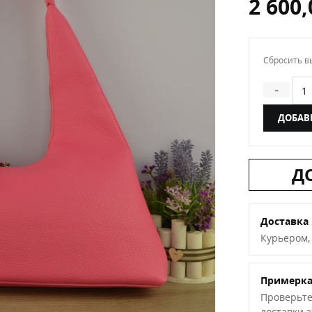
2 600
Сбросить в
Кол
-
ДОБАВ
Д
Доставка
Курьером,
Примерк
Проверьте
доставки 