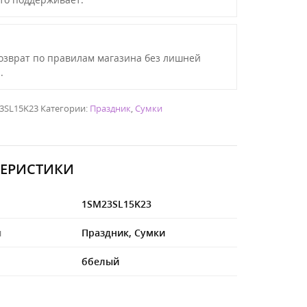
озврат по правилам магазина без лишней
.
3SL15K23
Категории:
Праздник
,
Сумки
ТЕРИСТИКИ
1SM23SL15K23
я
Праздник
,
Сумки
ббелый