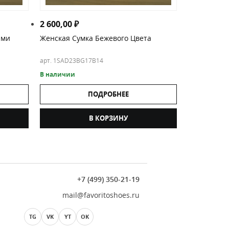
2 600,00
₽
ами
Женская Сумка Бежевого Цвета
арт. 1SAD23BG17B14
В наличии
ПОДРОБНЕЕ
В КОРЗИНУ
+7 (499) 350-21-19
mail@favoritoshoes.ru
TG
VK
YT
OK