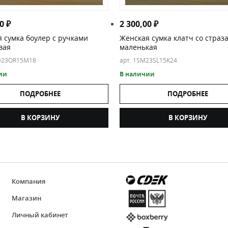
00
₽
2 300,00
₽
 сумка боулер с ручками
Женская сумка клатч со страз
вая
маленькая
AD23OR15M18
арт. 1SM23SL15K24
ии
В наличии
ПОДРОБНЕЕ
ПОДРОБНЕЕ
В КОРЗИНУ
В КОРЗИНУ
Компания
Магазин
Личный кабинет