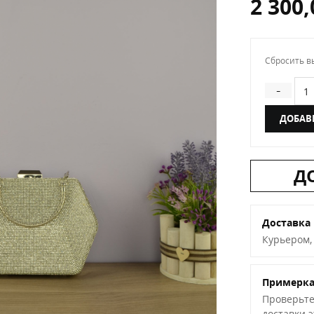
2 300
Сбросить в
Кол
-
ДОБАВ
Д
Доставка
Курьером,
Примерк
Проверьте
доставки 