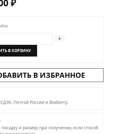
,00
₽
ыбор
ичество товара Женский клатч вечерний со стразами
+
ИТЬ В КОРЗИНУ
ОБАВИТЬ В ИЗБРАННОЕ
 СДЭК, Почтой России и Boxberry.
а
 посадку и размер при получении, если способ
это поддерживает.